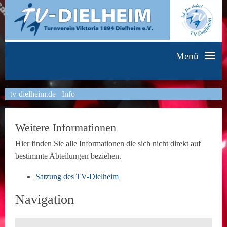
Menü
tv-dielheim.de
Info
Faustball
Fitness & Dance
Handball
Weitere Informationen
Leichtathletik
HipHop
Mach mit-bleib fit
Aktive
Hier finden Sie alle Informationen die sich nicht direkt auf
bestimmte Abteilungen beziehen.
Schülerleichtathletik
Tischtennis
Body Fit
Er & Sie
Herren I
Jugend
Satzung des TV-Dielheim
Navigation
Unsere Trainingszeiten
Fit & Fun
Trainingsbetrieb
Turnen
Step & Power
Info
Frauengymnastik
Herren II
A-Jugend männlich
Spielpläne