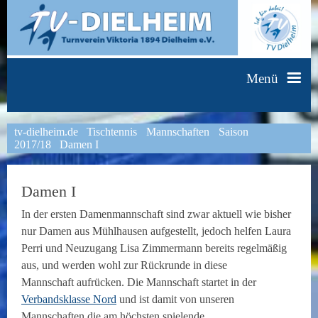
Menü
tv-dielheim.de
Tischtennis
Mannschaften
Saison
Faustball
Fitness & Dance
Handball
2017/18
Damen I
Leichtathletik
HipHop
Mach mit-bleib fit
Aktive
Damen I
In der ersten Damenmannschaft sind zwar aktuell wie bisher
nur Damen aus Mühlhausen aufgestellt, jedoch helfen Laura
Schülerleichtathletik
Tischtennis
Body Fit
Er & Sie
Herren I
Jugend
Perri und Neuzugang Lisa Zimmermann bereits regelmäßig
aus, und werden wohl zur Rückrunde in diese
Mannschaft aufrücken. Die Mannschaft startet in der
Unsere Trainingszeiten
Fit & Fun
Trainingsbetrieb
Turnen
Step & Power
Info
Frauengymnastik
Herren II
A-Jugend männlich
Spielpläne
Verbandsklasse Nord
und ist damit von unseren
Mannschaften die am höchsten spielende.