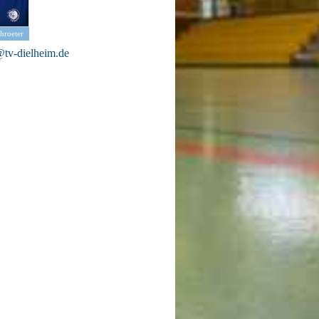
hroeter
@tv-dielheim.de